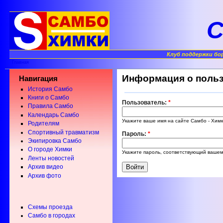
С
Клуб поддержки бо
Главная
Информация о поль
Навигация
История Самбо
Книги о Самбо
Пользователь:
*
Правила Самбо
Календарь Самбо
Укажите ваше имя на сайте Самбо - Химк
Родителям
Спортивный травматизм
Пароль:
*
Экипировка Самбо
О городе Химки
Укажите пароль, соответствующий вашем
Ленты новостей
Архив видео
Архив фото
Схемы проезда
Самбо в городах