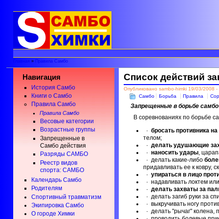
Главная
»
Правила Самбо
Список действий за
Навигация
История Самбо
Опубликовано sambo-himki 19/03/2008 -
Книги о Самбо
Самбо
Борьба
Правила
Сор
Правила Самбо
Запрещенные в борьбе самбо
Правила Самбо
В соревнованиях по борьбе с
Весовые категории
Возрастные группы
·
бросать противника на
телом;
Запрещенные в
·
делать удушающие за
Cамбо действия
·
наносить удары
, царап
Разряды САМБО
· делать какие-либо
боле
Реестр видов
придавливать ее к ковру, 
спорта: САМБО
·
упираться в лицо прот
Календарь Самбо
· надавливать локтем или
Родителям
·
делать захваты за па
· делать загиб руки за сп
Спортивный травматизм
· выкручивать ногу противн
Экипировка Самбо
· делать "рычаг" колена, п
О городе Химки
· проводить болевые прие