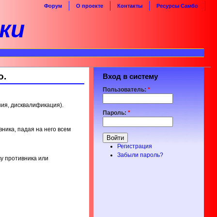
Форум
О проекте
Контакты
Ресурсы Самбо
ки
о.
Вход в систему
Пользователь:
*
ния, дисквалификация).
Пароль:
*
ивника, падая на него всем
Регистрация
Забыли пароль?
ву противника или