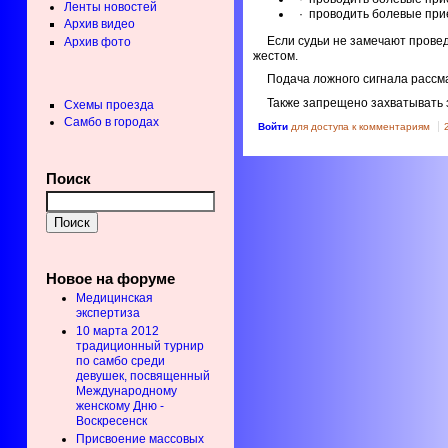
Ленты новостей
· проводить болевые при
Архив видео
Если судьи не замечают прове
Архив фото
жестом.
Подача ложного сигнала рассм
Также запрещено захватывать за
Схемы проезда
Самбо в городах
Войти
для доступа к комментариям
Поиск
Новое на форуме
Медицинская
экспертиза
10 марта 2012
традиционный турнир
по самбо среди
девушек, посвященный
Международному
женскому Дню -
Воскресенск
Присвоение массовых