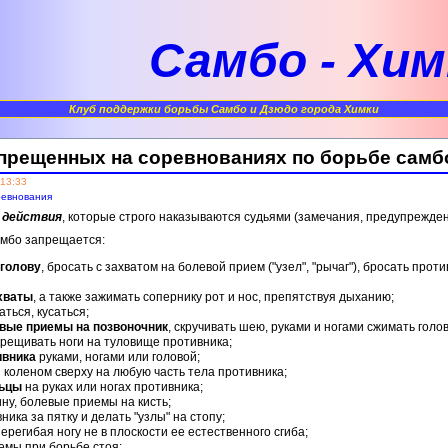
Самбо - Хим
Клуб поддержки борьбы Самбо и Дзюдо города Химки
прещенных на соревнованиях по борьбе самб
 13:33
евнования
 действия
, которые строго наказываются судьями (замечания, предупрежде
амбо запрещается:
 голову
, бросать с захватом на болевой прием ("узел", "рычаг"), бросать прот
хваты
, а также зажимать сопернику рот и нос, препятствуя дыханию;
аться, кусаться;
вые приемы на позвоночник
, скручивать шею, руками и ногами сжимать голо
скрещивать ноги на туловище противника;
ивника
руками, ногами или головой;
 коленом сверху на любую часть тела противника;
льцы
на руках или ногах противника;
ину, болевые приемы на кисть;
ика за пятку и делать "узлы" на стопу;
ерегибая ногу не в плоскости ее естественного сгиба;
мы при борьбе стоя;