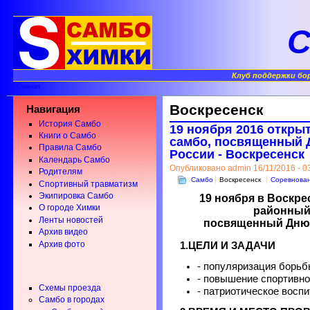
С
Клуб поддержки бо
Главная
Воскресенск
Навигация
История Самбо
19 ноября 2016 откры
Книги о Самбо
самбо, посвященный 
Правила Самбо
России - Воскресенск
Календарь Самбо
Опубликовано admin 16/11/2016 - 0
Родителям
Самбо
Воскресенск
Соревнова
Спортивный травматизм
Экипировка Самбо
19 ноября в Воскр
О городе Химки
районный 
Ленты новостей
посвященный Дню 
Архив видео
Архив фото
1.ЦЕЛИ И ЗАДАЧИ
- популяризация борь
- повышение спортивно
Схемы проезда
- патриотическое восп
Самбо в городах