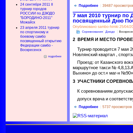
24 сентября 2011 II
Подробнее
39487 просмотро
турнир городов
РОССИИ по ДЗЮДО
7 мая 2010 турнир по
"БОРОДИНО-2011"
посвященный Дню Поб
Можайск
Опубликовано sambo-himki 25/04/20
23 апреля 2011 турнир
Соревнования
Дзюдо
Воскресе
по спортиному и
боевому самбо
2 ВРЕМЯ И МЕСТО ПРОВ
посвященный открытию
Федерации самбо -
Турнир проводится 7 мая 20
Воскресенск
Новлянский квартал , спортз
подробнее
Проезд: от Казанского вок
маршрутное такси № 4,8,13.
Выхино» до ост.« маг-н №90»
3 УЧАСТНИКИ СОРЕВНО
К соревнованиям допускаю
допуск врача и соответст
Подробнее
5737 просмотров