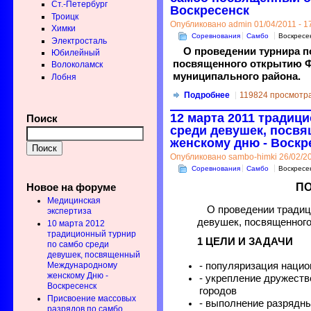
Ст.-Петербург
Воскресенск
Троицк
Опубликовано admin 01/04/2011 - 1
Химки
Соревнования
Самбо
Воскресе
Электросталь
О проведении турнира п
Юбилейный
посвященного открытию Ф
Волоколамск
муниципального района.
Лобня
Подробнее
119824 просмотр
12 марта 2011 традиц
Поиск
среди девушек, посв
женскому дню - Воскр
Опубликовано sambo-himki 26/02/20
Соревнования
Самбо
Воскресе
П
Новое на форуме
Медицинская
О проведении традиц
экспертиза
девушек, посвященног
10 марта 2012
традиционный турнир
1 ЦЕЛИ И ЗАДАЧИ
по самбо среди
девушек, посвященный
- популяризация нацио
Международному
женскому Дню -
- укрепление дружеств
Воскресенск
городов
Присвоение массовых
- выполнение разрядн
разрядов по самбо