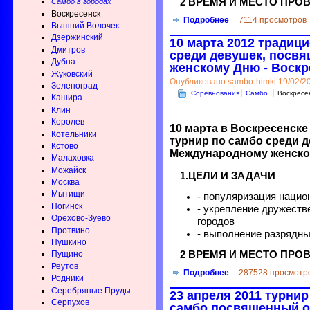
2 ВРЕМЯ И МЕСТО ПРО
Самбо в городах
Воскресенск
Подробнее
7114 просмотров
Вышний Волочек
Дзержинский
10 марта 2012 традиц
Дмитров
среди девушек, посв
Дубна
женскому Дню - Воскр
Жуковский
Опубликовано sambo-himki 19/02/20
Зеленоград
Соревнования
Самбо
Воскресе
Кашира
Клин
Королев
10 марта в Воскресенск
Котельники
турнир по самбо среди 
Кстово
Международному женском
Малаховка
Можайск
1.ЦЕЛИ И ЗАДАЧИ
Москва
Мытищи
- популяризация нацио
Ногинск
- укрепление дружеств
Орехово-Зуево
городов
Протвино
- выполнение разрядны
Пушкино
2 ВРЕМЯ И МЕСТО ПРО
Пущино
Реутов
Подробнее
287528 просмотр
Родники
Серебряные Пруды
23 апреля 2011 турни
Серпухов
самбо посвященный о