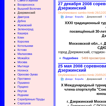
Самбо в городах
27 декабря 2008 соре
Воскресенск
Дзержинский
Вышний Волочек
Опубликовано sambo-himki 26/12/20
Дзержинский
Дзюдо
Борьба
Дзержинский
Дмитров
Дубна
XXХI традиционный тур
Жуковский
Зеленоград
посвящённый 30-ле
Кашира
Д
Клин
Королев
Московской обл., г. 
Котельники
СДЮ
Кстово
город Дзержинский, стадион
Малаховка
Можайск
Подробнее
5469 просмотров
Москва
25 мая 2008 соревнова
Мытищи
Дзержинский
Ногинск
Орехово-Зуево
Опубликовано sambo-himki 20/05/20
Протвино
Дзюдо
Борьба
Дзержинский
Пушкино
X Международный турнир
Пущино
члена спортклуба "Сою
Реутов
юнош
Родники
Серебряные Пруды
г. Дзержинский Моск
Серпухов
г. Дзержинский, СДЮШ