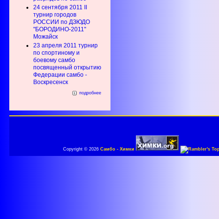
24 сентября 2011 II
турнир городов
РОССИИ по ДЗЮДО
"БОРОДИНО-2011"
Можайск
23 апреля 2011 турнир
по спортиному и
боевому самбо
посвященный открытию
Федерации самбо -
Воскресенск
подробнее
Copyright © 2026
Самбо - Химки