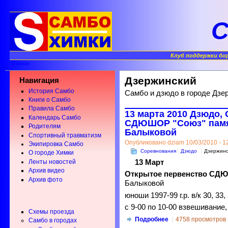
С
Клуб поддержки бо
Главная
Дзержинский
Навигация
История Самбо
Самбо и дзюдо в городе Дзе
Книги о Самбо
Правила Самбо
13 марта 2010 Дзюдо,
Календарь Самбо
СДЮШОР "Союз" памя
Родителям
Балыковой
Спортивный травматизм
Опубликовано dziam 10/03/2010 - 1
Экипировка Самбо
Соревнования
Дзюдо
Дзержинс
О городе Химки
13 Март
Ленты новостей
Архив видео
Открытое первенство СД
Архив фото
Балыковой
юноши 1997-99 г.р. в/к 30, 33, 
с 9-00 по 10-00 взвешивание
Схемы проезда
Подробнее
4758 просмотров
Самбо в городах