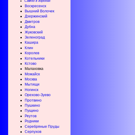
Самбо в городах
Воскресенск
Вышний Волочек
Дзержинский
Дмитров
Дубна
Жуковский
Зеленоград
Кашира
Клин
Королев
Котельники
Кстово
Малаховка
Можайск
Москва
Мытищи
Ногинск
Орехово-Зуево
Протвино
Пушкино
Пущино
Реутов
Родники
Серебряные Пруды
Серпухов