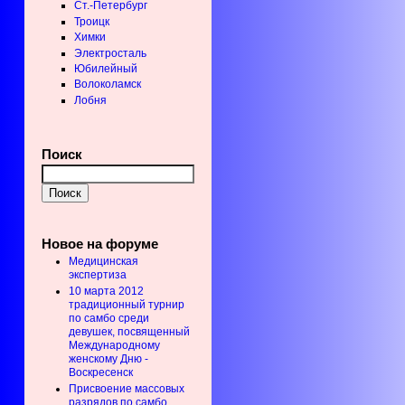
Ст.-Петербург
Троицк
Химки
Электросталь
Юбилейный
Волоколамск
Лобня
Поиск
Новое на форуме
Медицинская
экспертиза
10 марта 2012
традиционный турнир
по самбо среди
девушек, посвященный
Международному
женскому Дню -
Воскресенск
Присвоение массовых
разрядов по самбо