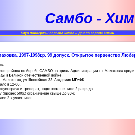
Самбо - Хим
Клуб поддержки борьбы Самбо и Дзюдо города Химки
аховка, 1997-1998г.р. 99 допуск, Открытое первенство Любе
вка
ого района по борьбе САМБО на призы Администрации г.п. Малаховка среди 
ды в Великой отечественной войне.
.п. Малаховка, ул.Шоссейная 33, Академия МГАФК
ало в 12-00.
допуск врача и тренера), подготовка не ниже 2 разряда
 +57 (провес 500г.) ограничение свыше до 80кг.
лее 2-х участников.