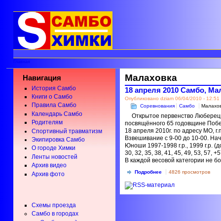
Главная
Малаховка
Навигация
История Самбо
18 апреля 2010 Самбо, Мал
Книги о Самбо
Опубликовано dziam 06/04/2010 - 12:51
Правила Самбо
Соревнования
Самбо
Малахо
Календарь Самбо
Открытое первенство Люберецк
Родителям
посвящённого 65 годовщине Побе
18 апреля 2010г. по адресу МО, г
Спортивный травматизм
Взвешивание с 9-00 до 10-00. Нач
Экипировка Самбо
Юноши 1997-1998 г.р., 1999 г.р. (
О городе Химки
30, 32, 35, 38, 41, 45, 49, 53, 57,
Ленты новостей
В каждой весовой категории не бо
Архив видео
Подробнее
4826 просмотров
Архив фото
Схемы проезда
Самбо в городах