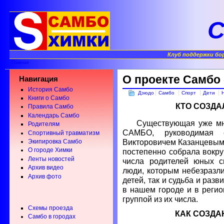
С
Клуб поддержки бо
Главная
О проекте Самбо 
Навигация
История Самбо
Дзюдо
Самбо
Спорт
Дети
Книги о Самбо
КТО СОЗДА
Правила Самбо
Календарь Самбо
Существующая уже мно
Родителям
САМБО, руководимая 
Спортивный травматизм
Викторовичем Казанцевым 
Экипировка Самбо
О городе Химки
постепенно собрала вокру
Ленты новостей
числа родителей юных с
Архив видео
люди, которым небезразли
Архив фото
детей, так и судьба и раз
в нашем городе и в регио
группой из их числа.
Схемы проезда
КАК СОЗДА
Самбо в городах