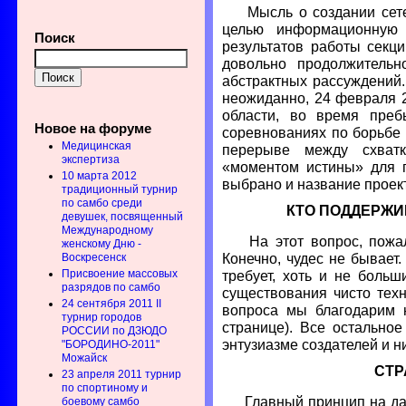
Мысль о создании сете
целью информационную
Поиск
результатов работы секци
довольно продолжительн
абстрактных рассуждений
неожиданно, 24 февраля 2
области, во время пре
Новое на форуме
соревнованиях по борьбе 
Медицинская
перерыве между схват
экспертиза
«моментом истины» для 
10 марта 2012
выбрано и название проек
традиционный турнир
по самбо среди
КТО ПОДДЕРЖИ
девушек, посвященный
Международному
На этот вопрос, пожал
женскому Дню -
Конечно, чудес не бывает
Воскресенск
Присвоение массовых
требует, хоть и не больш
разрядов по самбо
существования чисто техн
24 сентября 2011 II
вопроса мы благодарим 
турнир городов
странице). Все остальное
РОССИИ по ДЗЮДО
энтузиазме создателей и н
"БОРОДИНО-2011"
Можайск
СТР
23 апреля 2011 турнир
по спортиному и
Главный принцип на дан
боевому самбо