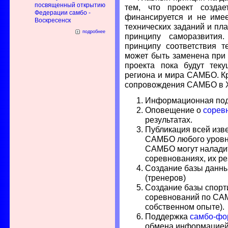
посвященный открытию
тем, что проект созда
Федерации самбо -
финансируется и не имее
Воскресенск
технических заданий и пла
подробнее
принципу саморазвития
принципу соответствия 
может быть заменена при
проекта пока будут тек
региона и мира САМБО. К
сопровождения САМБО в Хи
Информационная подд
Оповещение о
сорев
результатах.
Публикация всей изв
САМБО любого уровня
САМБО могут налади
соревнованиях, их ре
Создание базы данны
(тренеров)
Создание базы спорт
соревнований по СА
собственном опыте).
Поддержка
самбо-фо
обмена информацией