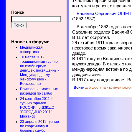
Участник первой Мировой во
контужен и ранен, отправлен в
Поиск
Василий Сергеевич ОЩЕ
(1892-1937)
В декабре 1892 года в пос
Сахалине родился Василий 
В 11 лет осиротел.
Новое на форуме
29 октября 1911 года в возра
Медицинская
некоторое время заканчивает
экспертиза
дзюдо.
10 марта 2012
В 1914 году во Владивосток
традиционный турнир
кружок дзюдо. В стенах этог
по самбо среди
международная встреча по 
девушек, посвященный
дзюдоистами.
Международному
женскому Дню -
В 1917 году поддерживает Ве
Воскресенск
Войти
для доступа к комментария
Присвоение массовых
разрядов по самбо
24 сентября 2011 II
турнир городов
РОССИИ по ДЗЮДО
"БОРОДИНО-2011"
Можайск
23 апреля 2011 турнир
по спортиному и
боевому самбо