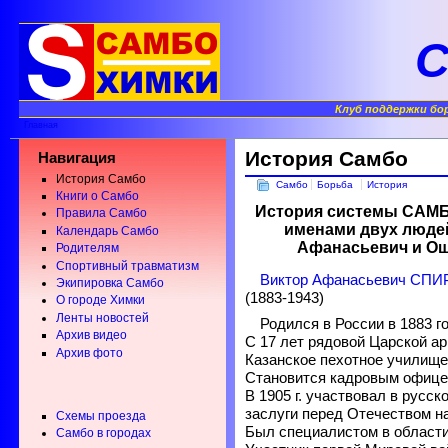
С
Клуб поддержки бо
Главная
История Самбо
Навигация
История Самбо
Самбо
Борьба
История
Книги о Самбо
История системы САМБО
Правила Самбо
именами двух люде
Календарь Самбо
Афанасьевич и Ощ
Родителям
Спортивный травматизм
Виктор Афанасьевич СП
Экипировка Самбо
(1883-1943)
О городе Химки
Ленты новостей
Родился в России в 1883 го
Архив видео
С 17 лет рядовой Царской ар
Архив фото
Казанское пехотное училище,
Становится кадровым офице
В 1905 г. участвовал в русск
заслуги перед Отечеством н
Схемы проезда
Был специалистом в области
Самбо в городах