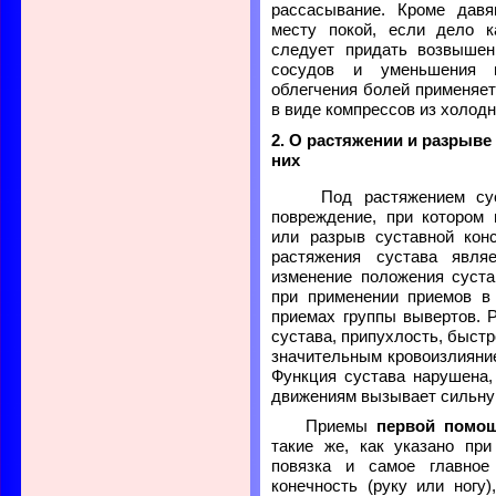
рассасывание. Кроме дав
месту покой, если дело к
следует придать возвышен
сосудов и уменьшения в
облегчения болей применяет
в виде компрессов из холод
2. О растяжении и разрыве
них
Под растяжением суст
повреждение, при котором
или разрыв суставной кон
растяжения сустава явля
изменение положения суста
при применении приемов в 
приемах группы вывертов. 
сустава, припухлость, быст
значительным кровоизлияние
Функция сустава нарушена,
движениям вызывает сильну
Приемы
первой помощ
такие же, как указано при
повязка и самое главное
конечность (руку или ногу