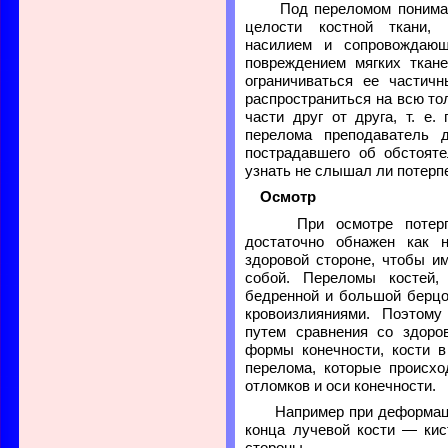
Под переломом понимаю
целости костной ткани,
насилием и сопровождаю
повреждением мягких ткан
ограничиваться ее частичн
распространиться на всю то
части друг от друга, т. е
перелома преподаватель 
пострадавшего об обстояте
узнать не слышал ли потерп
Осмотр
При осмотре потерпе
достаточно обнажен как 
здоровой стороне, чтобы и
собой. Переломы костей,
бедренной и большой берцо
кровоизлияниями. Поэтому
путем сравнения со здоро
формы конечности, кости в
перелома, которые происхо
отломков и оси конечности.
Например при деформаци
конца лучевой кости — ки
стороны.