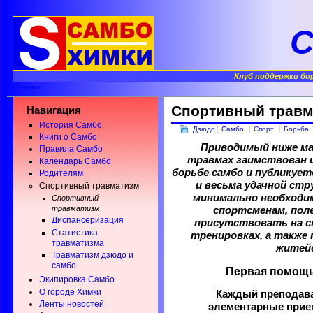
С
Клуб поддержки бо
Главная
Спортивный травм
Навигация
История Самбо
Дзюдо
Самбо
Спорт
Борьба
Книги о Самбо
Приводимый ниже ма
Правила Самбо
травмах заимствован и
Календарь Самбо
борьбе самбо и публикует
Родителям
и весьма удачной стр
Спортивный травматизм
минимально необходи
Спортивный
травматизм
спортсменам, пол
Диспансеризация
присутствовать на с
Статистика
тренировках, а также
травматизма
житей
Травматизм дзюдо и
самбо
Первая помощь
Экипировка Самбо
О городе Химки
Каждый преподав
Ленты новостей
элементарные прие