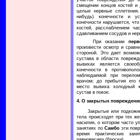
смещении концов костей и
целые нервные сплетения.
нибудь) конечности и у
конечности нарушается, чт
костей, расслаблением ч
сдавливанием сосудов и нер
При оказании
пер
произвести осмотр и сравн
стороной. Это дает возмо
сустава в области поврежд
вывихах является своеоб
конечности в противополо
наблюдаемой при перело
врачом; до прибытия его 
место вывиха холодный 
сустав в покое.
4. О закрытых повреждения
Закрытые или подкожны
тела происходят при тех ж
насилия, о котором часто 
занятиях по
Самбо
эти повр
время практических зан
равновесия» (броски).