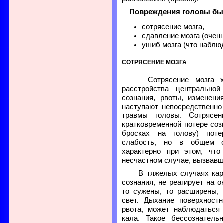
Повреждения головы быв
сотрясение мозга,
сдавление мозга (очень
ушиб мозга (что наблю
СОТРЯСЕНИЕ МОЗГА
Сотрясение мозга хар
расстройства центрально
сознания, рвоты, изменен
наступают непосредственно
травмы головы. Сотрясе
кратковременной потере соз
бросках на голову) поте
слабость, но в общем о
характерно при этом, чт
несчастном случае, вызвав
В тяжелых случаях карт
сознания, не реагирует на 
то сужены, то расширены, 
свет. Дыхание поверхност
рвота, может наблюдаться
кала. Такое бессознатель