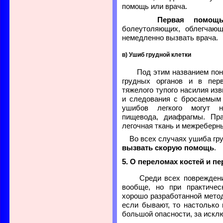
помощь или врача.
Первая помощ
болеутоляющих, облегчающ
немедленно вызвать врача.
в) Ушиб грудной клетки
Под этим названием пони
грудных органов и в пер
тяжелого тупого насилия изв
и следования с бросаемым 
ушибов легкого могут н
пищевода, диафрагмы. Пра
легочная ткань и межребер
Во всех случаях ушиба гр
вызвать скорую помощь
.
5. О переломах костей и п
Среди всех повреждени
вообще, но при практиче
хорошо разработанной метод
если бывают, то настолько
большой опасности, за искл