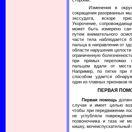
Изменения в окружаю
сокращения разорванных мы
экссудата, вскоре при
Укорочение, сопровождающ
может быть измерено сан
путем внимательного осмо
части тела наблюдается б
пальца в направлении от здо
области нарушения целости
ограниченную болезненност
при прямых переломах н
пальцем вдали от места
Например, по пятке при 
способом удается обнару
один из главных признаков п
ПЕРВАЯ ПОМ
Первая помощь
должна
случая и имеет целью во
чтобы при передвижении по
не углубляли повреждени
позвоночника и таза не мо
кишку, мочеиспускательный 