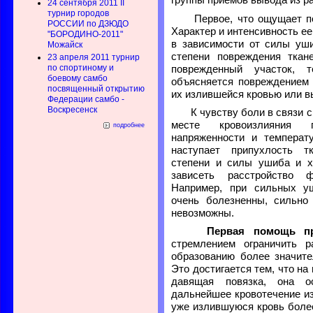
группы приемов вывода из ра
24 сентября 2011 II
турнир городов
Первое, что ощущает по
РОССИИ по ДЗЮДО
Характер и интенсивность ее
"БОРОДИНО-2011"
в зависимости от силы уши
Можайск
степени повреждения ткан
23 апреля 2011 турнир
по спортиному и
поврежденный участок, 
боевому самбо
объясняется повреждением 
посвященный открытию
их излившейся кровью или в
Федерации самбо -
Воскресенск
К чувству боли в связи с
месте кровоизлияния 
подробнее
напряженности и температ
наступает припухлость тк
степени и силы ушиба и х
зависеть расстройство 
Например, при сильных у
очень болезненны, сильно
невозможны.
Первая помощь п
стремлением ограничить 
образованию более значите
Это достигается тем, что н
давящая повязка, она о
дальнейшее кровотечение и
уже излившуюся кровь более