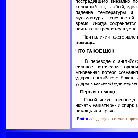
пострадавшего внезапно по
холодный пот, слабый, едва
падение температуры и к
мускулатуры конечностей.
время, иногда сохраняетс
почти не встречается в усло
При наличии такого явле
помощь
.
ЧТО ТАКОЕ ШОК
В переводе с английск
сильное потрясение органи
мгновенная потеря сознани
ударов английского бокса,
удары в какое-нибудь нервно
Первая помощь
Покой, искусственное дых
нюхать нашатырный спирт. Е
помощь или врача.
Войти
для доступа к комментария