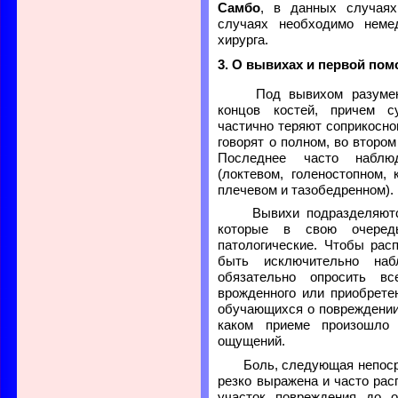
Самбо
, в данных случаях
случаях необходимо неме
хирурга.
3. О вывихах и первой пом
Под вывихом разумеют
концов костей, причем с
частично теряют соприкосно
говорят о полном, во второ
Последнее часто наблю
(локтевом, голеностопном,
плечевом и тазобедренном).
Вывихи подразделяются
которые в свою очеред
патологические. Чтобы рас
быть исключительно наб
обязательно опросить в
врожденного или приобрете
обучающихся о повреждении
каком приеме произошло
ощущений.
Боль, следующая непосре
резко выражена и часто рас
участок повреждения до о