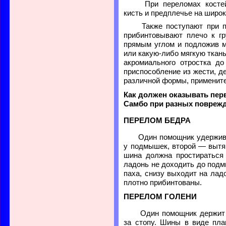
При переломах костей 
кисть и предплечье на широ
Также поступают при пе
прибинтовывают плечо к гр
прямым углом и подложив м
или какую-либо мягкую ткань
акромиального отростка д
приспособление из жести, дер
различной формы, примените
Как должен оказывать пе
Самбо при разных повреж
ПЕРЕЛОМ БЕДРА
Один помощник удерживае
у подмышек, второй — вытяг
шина должна простираться
ладонь не доходить до подм
паха, снизу выходит на ла
плотно прибинтованы.
ПЕРЕЛОМ ГОЛЕНИ
Один помощник держит б
за стопу. Шины в виде пла