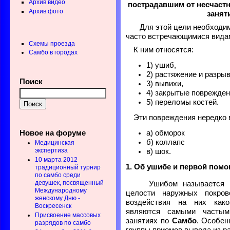
Архив видео
пострадавшим от несчастн
Архив фото
занят
Для этой цели необходим
часто встречающимися видам
Схемы проезда
К ним относятся:
Самбо в городах
1) ушиб,
2) растяжение и разрыв
Поиск
3) вывихи,
4) закрытые поврежден
5) переломы костей.
Эти повреждения нередко
Новое на форуме
а) обморок
б) коллапс
Медицинская
экспертиза
в) шок.
10 марта 2012
1. Об ушибе и первой пом
традиционный турнир
по самбо среди
девушек, посвященный
Ушибом называется по
Международному
целости наружных покров
женскому Дню -
воздействия на них како
Воскресенск
являются самыми частым
Присвоение массовых
занятиях по
Самбо
. Особен
разрядов по самбо