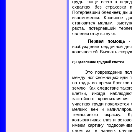
грудь, чаще всего в пере
схватках без страховки 
Потерпевший бледнеет, дыши
изнеможении. Кровяное да
становится малым, выступ
рвота, потерпевший теряе
явления отсутствуют.
Первая помощь
- 
возбуждение сердечной дея
конечностей. Вызвать скору
б) Сдавление грудной клетки
Это повреждение получ
между ног «ножницы» иди п
на грудь во время бросков
землю. Как следствие таког
клетки, иногда наблюда
застойного кровоизлияни
участках груди появляется
мелких вен и капилляров
темносинюю окраску. К
конъюнктивах глаз и ротов
имеем картину подворачив
слом их, в данных случа