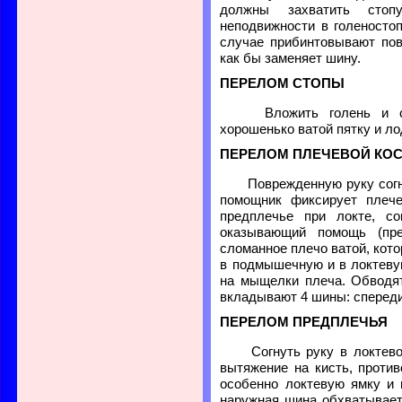
должны захватить сто
неподвижности в голеносто
случае прибинтовывают пов
как бы заменяет шину.
ПЕРЕЛОМ СТОПЫ
Вложить голень и сто
хорошенько ватой пятку и ло
ПЕРЕЛОМ ПЛЕЧЕВОЙ КО
Поврежденную руку согну
помощник фиксирует плечев
предплечье при локте, со
оказывающий помощь (пр
сломанное плечо ватой, кот
в подмышечную и в локтевую
на мыщелки плеча. Обводят
вкладывают 4 шины: спереди,
ПЕРЕЛОМ ПРЕДПЛЕЧЬЯ
Согнуть руку в локтево
вытяжение на кисть, против
особенно локтевую ямку и 
наружная шина обхватывает