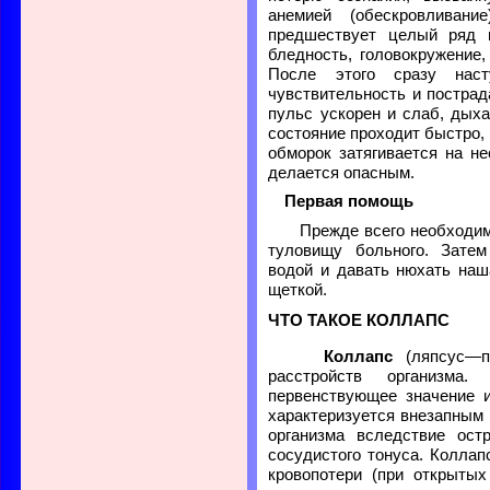
анемией (обескровливани
предшествует целый ряд п
бледность, головокружение
После этого сразу наст
чувствительность и пострад
пульс ускорен и слаб, дых
состояние проходит быстро, 
обморок затягивается на не
делается опасным.
Первая помощь
Прежде всего необходимо
туловищу больного. Затем
водой и давать нюхать наш
щеткой.
ЧТО ТАКОЕ КОЛЛАПС
Коллапс
(ляпсус—па
расстройств организма
первенствующее значение и
характеризуется внезапным
организма вследствие ост
сосудистого тонуса. Колла
кровопотери (при открытых