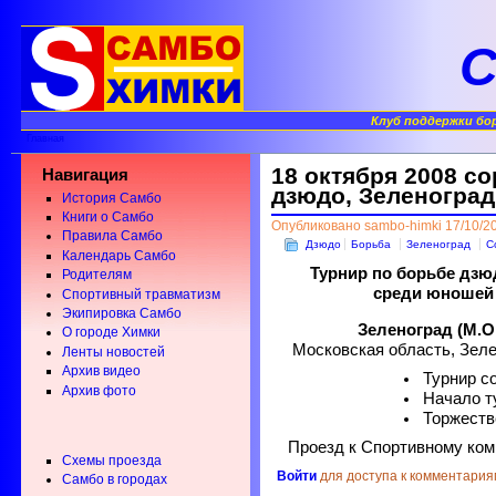
С
Клуб поддержки бо
Главная
18 октября 2008 с
Навигация
дзюдо, Зеленоград
История Самбо
Книги о Самбо
Опубликовано sambo-himki 17/10/20
Правила Самбо
Дзюдо
Борьба
Зеленоград
С
Календарь Самбо
Турнир по борьбе дзю
Родителям
среди юношей 
Спортивный травматизм
Экипировка Самбо
Зеленоград (М.О
О городе Химки
Московская область, Зеле
Ленты новостей
Архив видео
Турнир с
Архив фото
Начало т
Торжеств
Проезд к Спортивному ко
Схемы проезда
Войти
для доступа к комментария
Самбо в городах