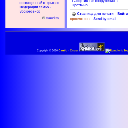
‹ Спортивные сооружения в
посвященный открытию
Протвино
Федерации самбо -
Воскресенск
Страница для печати
Войти
подробнее
просмотров
Send by email
Copyright © 2026
Самбо - Химки