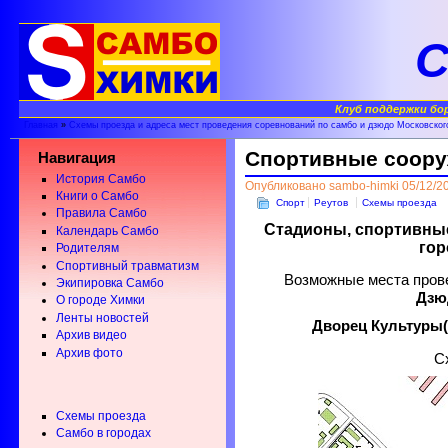
С
Клуб поддержки бо
Главная
»
Схемы проезда и адреса мест проведения соревнований по самбо и дзюдо Московског
Спортивные соору
Навигация
История Самбо
Опубликовано sambo-himki 05/12/20
Книги о Самбо
Спорт
Реутов
Схемы проезда
Правила Самбо
Стадионы, спортивные
Календарь Самбо
гор
Родителям
Спортивный травматизм
Возможные места про
Экипировка Самбо
Дзю
О городе Химки
Ленты новостей
Дворец Культуры
Архив видео
Архив фото
С
Схемы проезда
Самбо в городах