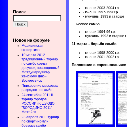
- юноши 2003-2004 г.р.
Поиск
- юноши 1997-1996г.р.
- мужчины 1993 и старше
Боевое самбо
- юноши 1994-96 г.р.
- мужчины 1993 и старше г
Новое на форуме
11 марта - борьба самбо
Медицинская
экспертиза
- юноши 1998-2000 г.р.
10 марта 2012
- юноши 2001-2002 г.р.
традиционный турнир
по самбо среди
Положение о соревнованиях:
девушек, посвященный
Международному
женскому Дню -
Воскресенск
Присвоение массовых
разрядов по самбо
24 сентября 2011 II
турнир городов
РОССИИ по ДЗЮДО
"БОРОДИНО-2011"
Можайск
23 апреля 2011 турнир
по спортиному и
боевому самбо