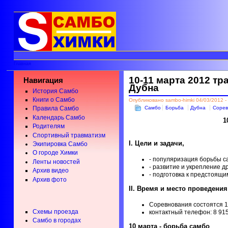
Главная
10-11 марта 2012 т
Навигация
Дубна
История Самбо
Книги о Самбо
Опубликовано sambo-himki 04/03/2012 -
Самбо
Борьба
Дубна
Сорев
Правила Самбо
Календарь Самбо
1
Родителям
Спортивный травматизм
I. Цели и задачи,
Экипировка Самбо
О городе Химки
- популяризация борьбы с
Ленты новостей
- развитие и укрепление д
Архив видео
- подготовка к предстоящи
Архив фото
II. Время и место проведения
Соревнования состоятся 10
Схемы проезда
контактный телефон: 8 91
Самбо в городах
10 марта - борьба самбо