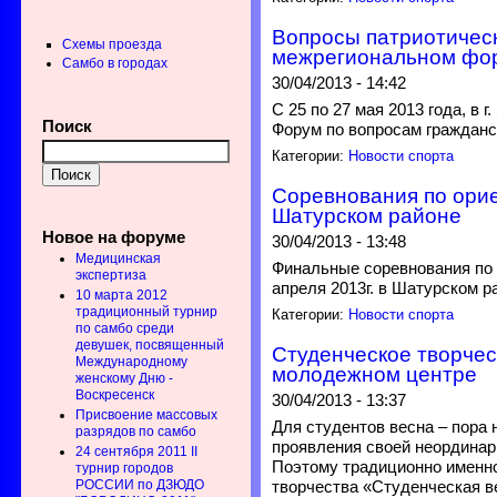
Вопросы патриотическ
Схемы проезда
межрегиональном фо
Самбо в городах
30/04/2013 - 14:42
С 25 по 27 мая 2013 года, в
Поиск
Форум по вопросам гражданс
Категории:
Новости спорта
Соревнования по ори
Шатурском районе
Новое на форуме
30/04/2013 - 13:48
Медицинская
Финальные соревнования по
экспертиза
апреля 2013г. в Шатурском р
10 марта 2012
традиционный турнир
Категории:
Новости спорта
по самбо среди
девушек, посвященный
Студенческое творчес
Международному
молодежном центре
женскому Дню -
Воскресенск
30/04/2013 - 13:37
Присвоение массовых
Для студентов весна – пора 
разрядов по самбо
проявления своей неординар
24 сентября 2011 II
Поэтому традиционно именн
турнир городов
РОССИИ по ДЗЮДО
творчества «Студенческая в