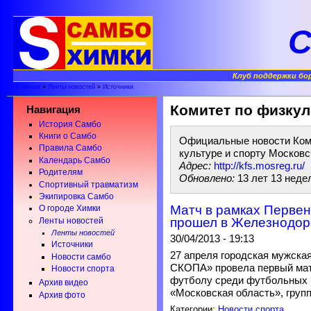
С
Клуб поддержки бо
Главная
»
Ленты новостей
»
Источники
Комитет по физкул
Навигация
История Самбо
Книги о Самбо
Официальные новости Ком
Правила Самбо
культуре и спорту Московс
Календарь Самбо
Адрес:
http://kfs.mosreg.ru/
Родителям
Обновлено:
13 лет 13 неде
Спортивный травматизм
Экипировка Самбо
Матч в рамках Первен
О городе Химки
прошел в Железнодо
Ленты новостей
Ленты новостей
30/04/2013 - 19:13
Источники
27 апреля городская мужск
Новости самбо
СКОПА» провела первый мат
Новости спорта
футболу среди футбольных к
Архив видео
«Московская область», групп
Архив фото
Категории:
Новости спорта