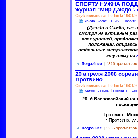
СПОРТУ НУЖНА ПОДД
журнал "Мир Дзюдо",
Опубликовано sambo-himki 19/04/20
Дзюдо
Спорт
Книги
Новости
(Дзюдо и Самбо, как 
смотря на активные ра
всех уровней, продолж
положении, опираясь
отдельных энтузиастов
эту тему из
Подробнее
4366 просмотров
20 апреля 2008 соревн
Протвино
Опубликовано sambo-himki 16/04/20
Самбо
Борьба
Протвино
Сор
29 -й Всероссийский юн
посвяще
г. Протвино, Мо
г. Протвино, ул
Подробнее
5256 просмотров