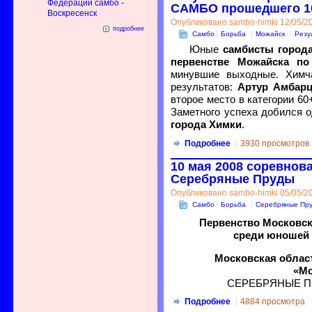
Федерации самбо -
САМБО прошедшего 10-
Воскресенск
Опубликовано sambo-himki 12/05/20
подробнее
Самбо
Борьба
Можайск
Резу
Юные
самбисты город
первенстве Можайска п
минувшие выходные. Химч
результатов:
Артур Амбар
второе место в категории 6
Заметного успеха добился 
города Химки
.
Подробнее
3930 просмотров
10 мая 2008 соревнова
Серебряные Пруды
Опубликовано sambo-himki 05/05/20
Самбо
Борьба
Серебряные Пр
Первенство Московс
среди юношей и
Московская облас
«М
СЕРЕБРЯНЫЕ ПРУ
Подробнее
4884 просмотра