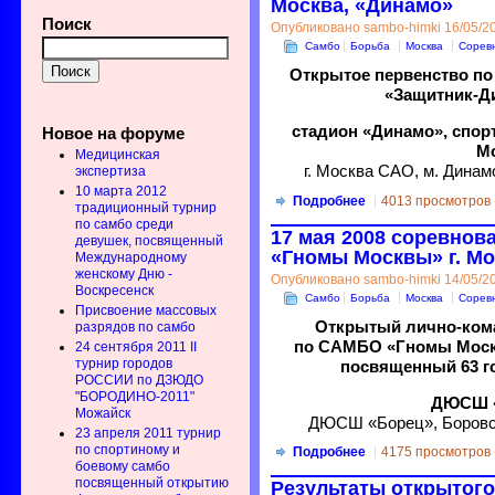
Москва, «Динамо»
Поиск
Опубликовано sambo-himki 16/05/20
Самбо
Борьба
Москва
Сорев
Открытое первенство по
«Защитник-Д
стадион «Динамо», спор
Новое на форуме
М
Медицинская
г. Москва САО, м. Динам
экспертиза
10 марта 2012
Подробнее
4013 просмотров
традиционный турнир
по самбо среди
17 мая 2008 соревнов
девушек, посвященный
«Гномы Москвы» г. Мо
Международному
женскому Дню -
Опубликовано sambo-himki 14/05/20
Воскресенск
Самбо
Борьба
Москва
Сорев
Присвоение массовых
Открытый лично-ком
разрядов по самбо
по САМБО «Гномы Москв
24 сентября 2011 II
турнир городов
посвященный 63 
РОССИИ по ДЗЮДО
"БОРОДИНО-2011"
ДЮСШ «
Можайск
ДЮСШ «Борец», Боровско
23 апреля 2011 турнир
по спортиному и
Подробнее
4175 просмотров
боевому самбо
посвященный открытию
Результаты открытого