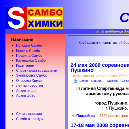
С
Клуб поддержки бо
Навигация
Клуб развития спортивной бо
История Самбо
Книги о Самбо
Правила Самбо
Календарь Самбо
24 мая 2008 соревнова
Родителям
Пушкино
Спортивный травматизм
Экипировка Самбо
Опубликовано sambo-himki 20/05/20
О городе Химки
Самбо
Борьба
Пушкино
Соре
Ленты новостей
III летняя Спартакиада
Архив видео
армейскому рукоп
Архив фото
город Пушкино,
г. Пушкино,
Схемы проезда
Подробнее
5529 просмотров
Самбо в городах
17-18 мая 2008 соревн