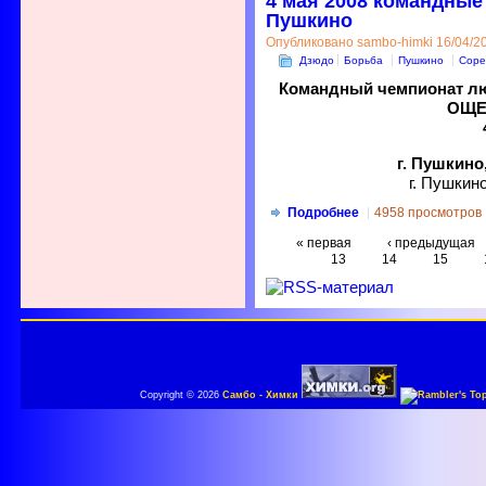
4 мая 2008 командные
Пушкино
Опубликовано sambo-himki 16/04/20
Дзюдо
Борьба
Пушкино
Соре
Командный чемпионат л
ОЩЕП
г. Пушкино
г. Пушкино
Подробнее
4958 просмотров
« первая
‹ предыдущая
13
14
15
Copyright © 2026
Самбо - Химки