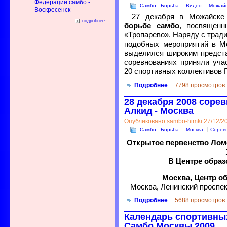
Федерации самбо -
Самбо
Борьба
Видео
Можайс
Воскресенск
27 декабря в Можайске
подробнее
борьбе самбо
, посвященн
«Тропарево». Наряду с трад
подобных мероприятий в М
выделился широким предста
соревнованиях приняли уча
20 спортивных коллективов 
Подробнее
7798 просмотров
28 декабря 2008 соре
Алкид - Москва
Опубликовано sambo-himki 27/12/20
Самбо
Борьба
Москва
Сорев
Открытое первенство Лом
В Центре образ
Москва, Центр о
Москва, Ленинский проспек
Подробнее
5688 просмотров
Календарь спортивны
Самбо Москвы 2009