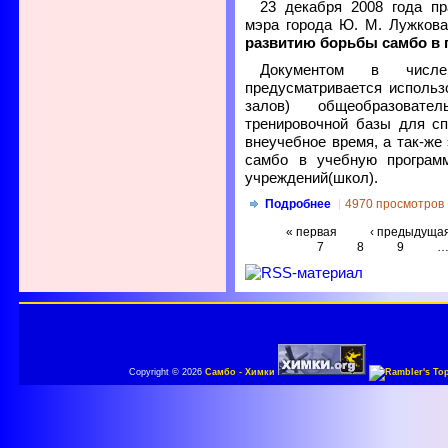
23 декабря 2008 года п
мэра города Ю. М. Лужкова
развитию борьбы самбо в 
Документом в числ
предусматривается использ
залов) общеобразоват
тренировочной базы для с
внеучебное время, а так-ж
самбо в учебную програм
учреждений(школ).
Подробнее
4970 просмотров
« первая
‹ предыдуща
7
8
9
Copyright © 2026
Самбо - Химки