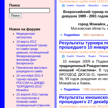
Опубликовано sambo-himki 14/01/20
Поиск
Самбо
Борьба
Можайск
Соре
Всероссийский турнир 
девушек 1989 - 2001 годо
город Можайск, 
Московская область, 
Новое на форуме
Медицинская
Подробнее
4821 просмотр
экспертиза
10 марта 2012
Результаты турнира 
традиционный турнир
прошедшего 10 января
по самбо среди
Опубликовано sambo-himki 13/01/20
девушек, посвященный
Международному
Самбо
Борьба
Видео
Резуль
женскому Дню -
10 января 2009 в Подмо
Воскресенск
традиционный Рождественс
Присвоение массовых
юношей «Сластена»
. В ту
разрядов по самбо
(МОУДОД ДЮСШ-2), приняли
24 сентября 2011 II
98, 99 годов рождения из не
турнир городов
Можайска и Химок.
РОССИИ по ДЗЮДО
"БОРОДИНО-2011"
Подробнее
7382 просмотра
Можайск
23 апреля 2011 турнир
Результаты юношеско
по спортиному и
прошедшего 27 декабр
боевому самбо
посвященный открытию
Опубликовано sambo-himki 28/12/20