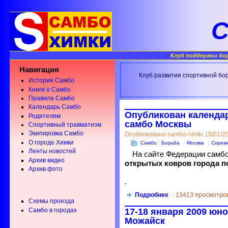
С
Клуб поддержки бо
Навигация
Клуб развития спортивной бо
История Самбо
Книги о Самбо
Правила Самбо
Календарь Самбо
Опубликован календа
Родителям
самбо Москвы
Спортивный травматизм
Экипировка Самбо
Опубликовано sambo-himki 15/01/20
О городе Химки
Самбо
Борьба
Москва
Сорев
Ленты новостей
На сайте Федерации самб
Архив видео
открытых ковров города п
Архив фото
.
Подробнее
13413 просмотро
Схемы проезда
17-18 января 2009 юн
Самбо в городах
Можайск